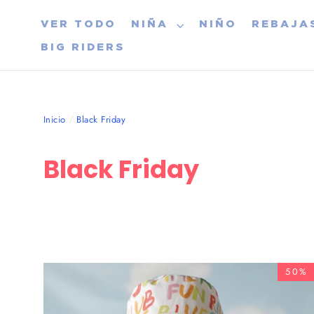
Ir
VER TODO
NIÑA
NIÑO
REBAJA
directamente
al
BIG RIDERS
contenido
Inicio
/
Black Friday
Black Friday
ORDENAR
POR
50%