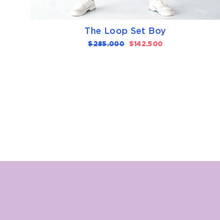
The Loop Set Boy
Precio
$285.000
Precio
$142.500
habitual
de
oferta
SUSCRÍBETE