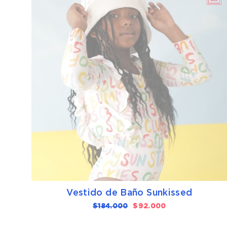
Vestido de Baño Sunkissed
Precio
$184.000
Precio
$92.000
habitual
de
oferta