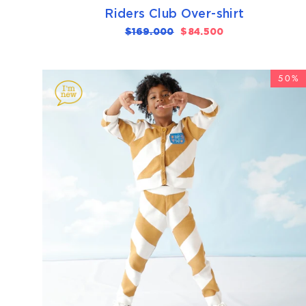
Riders Club Over-shirt
Precio
$169.000
Precio
$84.500
habitual
de
oferta
50%