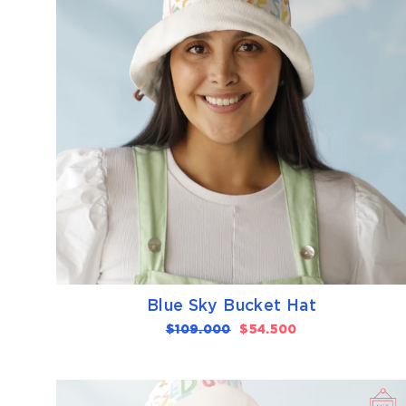
Blue Sky Bucket Hat
Precio
$109.000
Precio
$54.500
habitual
de
oferta