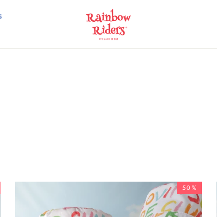
S
50%