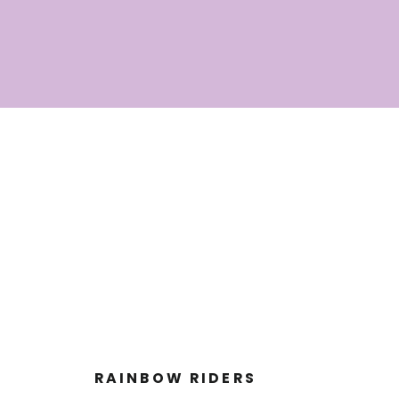
A
NUESTRA
LISTA
DE
CORREO
RAINBOW RIDERS