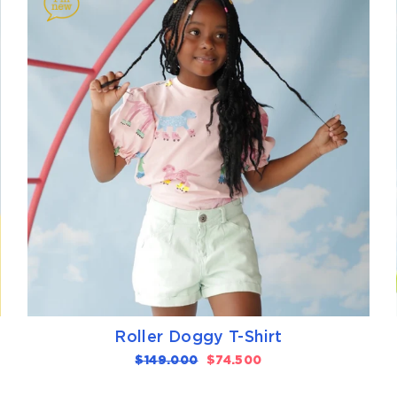
Roller Doggy T-Shirt
Precio
$149.000
Precio
$74.500
habitual
de
oferta