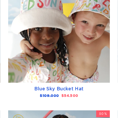
Blue Sky Bucket Hat
Precio
$109.000
Precio
$54.500
habitual
de
oferta
50%