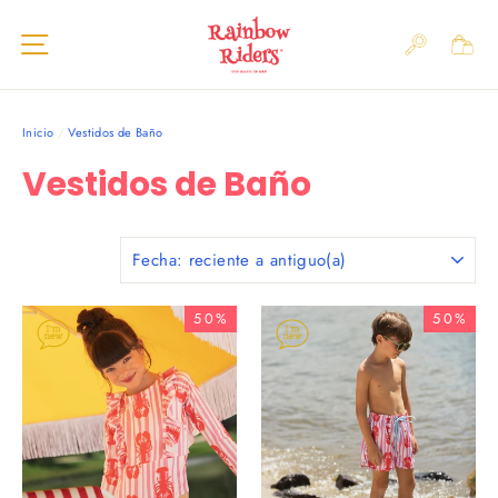
Ir
Navegación
directamente
BUSC
al
CAR
contenido
Inicio
/
Vestidos de Baño
Vestidos de Baño
ORDENAR
POR
50%
50%