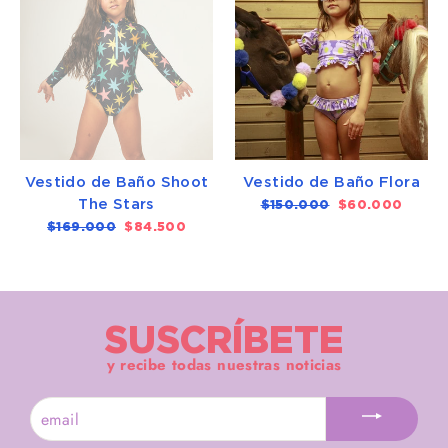
Vestido de Baño Shoot
Vestido de Baño Flora
The Stars
Precio
$150.000
Precio
$60.000
habitual
de
Precio
$169.000
Precio
$84.500
oferta
habitual
de
oferta
SUSCRÍBETE
y recibe todas nuestras noticias
SUSCRÍBETE
A
NUESTRA
LISTA