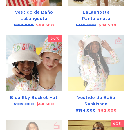
Vestido de Baño
LaLangosta
LaLangosta
Pantaloneta
Precio
$199.000
Precio
$99.500
Precio
$169.000
Precio
$84.500
habitual
de
habitual
de
oferta
oferta
50%
Blue Sky Bucket Hat
Vestido de Baño
Sunkissed
Precio
$109.000
Precio
$54.500
habitual
de
Precio
$184.000
Precio
$92.000
oferta
habitual
de
oferta
60%