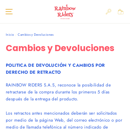
Ir
Navegación
directamente
BUSC
al
CAR
contenido
Inicio
/
Cambios y Devoluciones
Cambios y Devoluciones
POLITICA DE DEVOLUCIÓN Y CAMBIOS POR
DERECHO DE RETRACTO
RAINBOW RIDERS S.A.S, reconoce la posibilidad de
retractarse de la compra durante los primeros 5 días
después de la entrega del producto.
Los retractos antes mencionados deberán ser solicitados
por medio de la página Web, del correo electrónico o por
medio de llamada telefó
nica al n
úmero indicado de