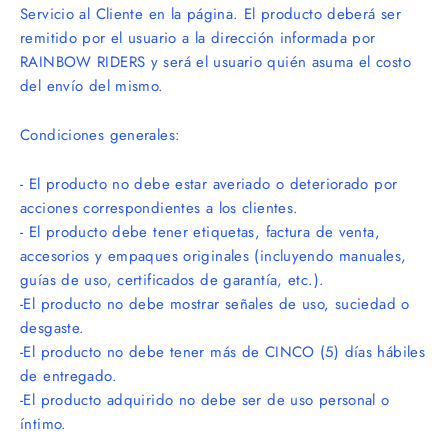
Servicio al Cliente en la pá
gina.
El producto deberá ser
remitido por el usuario a la dirección informada por
RAINBOW RIDERS y será el usuario quién asuma el costo
del envío del mismo.
Condiciones generales:
- El producto no debe estar averiado o deteriorado por
acciones correspondientes a los clientes.
- El producto debe tener etiquetas, factura de venta,
accesorios y empaques originales (incluyendo manuales,
guí
as de uso, certificados de garant
í
a, etc.).
-El producto no debe mostrar señales de uso, suciedad o
desgaste.
-El producto no debe tener má
s de CINCO (5) d
ías há
biles
de entregado.
-El producto adquirido no debe ser de uso personal o
í
ntimo.