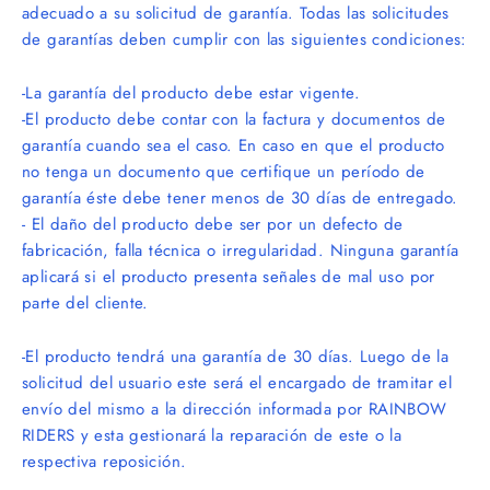
adecuado a su solicitud de garantía. Todas las solicitudes
de garantías deben cumplir con las siguientes condiciones:
-La garant
ía del producto debe estar vigente.
-El producto debe contar con la factura y documentos de
garantía cuando sea el caso. En caso en que el producto
no tenga un documento que certifique un perí
odo de
garant
í
a
éste debe tener menos de 30 dí
as de entregado.
- El daño del producto debe ser por un defecto de
fabricació
n, falla t
écnica o irregularidad. Ninguna garantí
a
aplicar
á si el producto presenta señales de mal uso por
parte del cliente.
-El producto tendrá
una garant
í
a de 30 d
ías. Luego de la
solicitud del usuario este será el encargado de tramitar el
envío del mismo a la dirección informada por RAINBOW
RIDERS y esta gestionará la reparación de este o la
respectiva reposició
n.