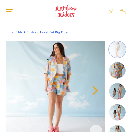
Ir
Navegación
directamente
BUSC
al
CAR
contenido
Inicio
/
Black Friday
/
Ticket Set Big Rider