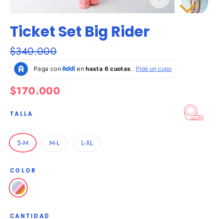
C
e
r
r
a
r
e
s
c
(
)
Ticket Set Big Rider
Precio
$340.000
habitual
Precio
$170.000
de
oferta
TALLA
S-M
M-L
L-XL
COLOR
CANTIDAD