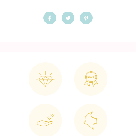
Compartir
Tuitear
Pinear
en
en
en
Facebook
Twitter
Pinterest