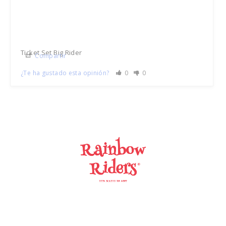
Ticket Set Big Rider
Compartir
¿Te ha gustado esta opinión?
0
0