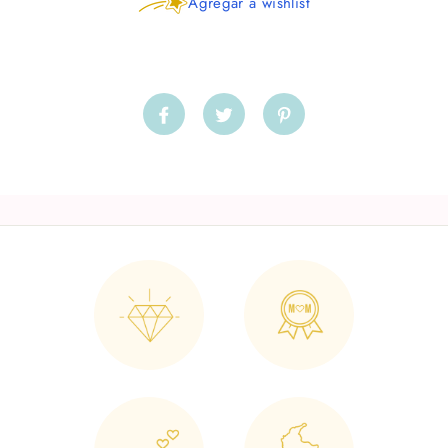
Agregar a wishlist
Compartir
Tuitear
Pinear
en
en
en
Facebook
Twitter
Pinterest